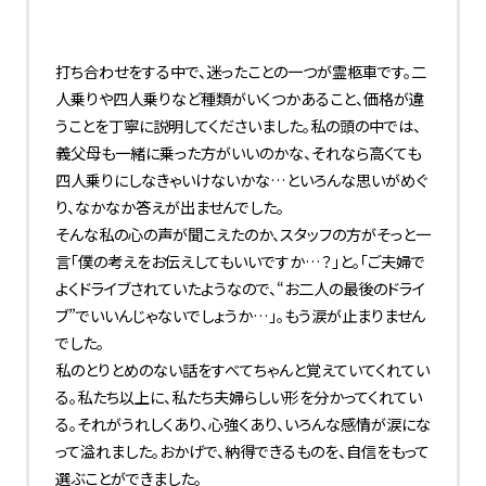
打ち合わせをする中で、迷ったことの一つが霊柩車です。二
人乗りや四人乗りなど種類がいくつかあること、価格が違
うことを丁寧に説明してくださいました。私の頭の中では、
義父母も一緒に乗った方がいいのかな、それなら高くても
四人乗りにしなきゃいけないかな…といろんな思いがめぐ
り、なかなか答えが出ませんでした。
そんな私の心の声が聞こえたのか、スタッフの方がそっと一
言「僕の考えをお伝えしてもいいですか…？」と。「ご夫婦で
よくドライブされていたようなので、“お二人の最後のドライ
ブ”でいいんじゃないでしょうか…」。もう涙が止まりません
でした。
私のとりとめのない話をすべてちゃんと覚えていてくれてい
る。私たち以上に、私たち夫婦らしい形を分かってくれてい
る。それがうれしくあり、心強くあり、いろんな感情が涙にな
って溢れました。おかげで、納得できるものを、自信をもって
選ぶことができました。