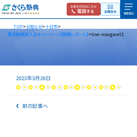
>
>
>
TOP
お知らせ
十日市
>
豊成郵便局入会キャンペーン【開催レポート】
line-margaret1
2023年3月26日
前の記事へ