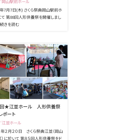
／岡山駅前ホール
年7月7日(木) さくら祭典岡山駅前ホ
にて 第88回人形供養祭を開催しまし
...続きを読む
5回★江並ホール 人形供養祭
レポート
／江並ホール
４年２月２０日 さくら祭典江並（岡山
区）に於いて 第８５回人形供養祭をド