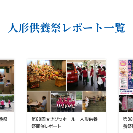
人形供養祭レポート一覧
養祭
第89回★きびつホール 人形供養
第8
祭開催レポート
養祭