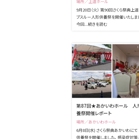
場所／上道ホール
9月20日（火） 第90回さくら祭典上
ブスルー人形供養祭を開催いたしま
今回....続きを読む
第87回★あかいわホール 人
養祭開催レポート
場所／あかいわホール
6月8日(水) さくら祭典あかいわにて
供養祭を開催しました。 感染症対策