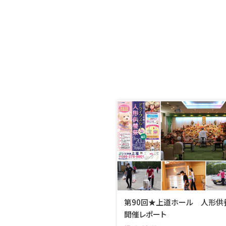
第90回★上道ホール 人形供
開催レポート