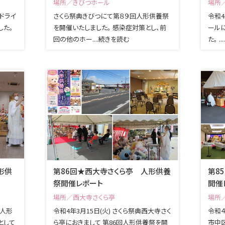
場所／きびつホール
場所
道ドライ
さくら祭典きびつにて第８９回人形供養祭
令和4
した。
を開催いたしました。 感染症対策とし、前
ール
回の他のホー....続きを読む
た。 .
形供
第86回★西大寺さくら亭 人形供養
第8
祭開催レポート
開催
場所／西大寺さくら亭
場所
 人形
令和4年3月15日(火) さくら祭典西大寺さく
令和
として
ら亭におきまして 第86回人形供養祭を開
市中