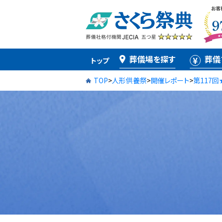
葬儀場を探す
葬儀
トップ
TOP
>
人形供養祭
>
開催レポート
>
第117