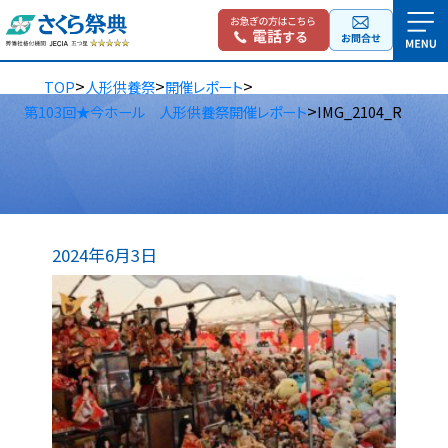
>
>
>
TOP
人形供養祭
開催レポート
>
第103回★今ホール 人形供養祭開催レポート
IMG_2104_R
2024年6月3日