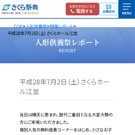
>
>
>
TOP
人形供養祭
開催レポート
平成28年7月2日（土）さくらホール江並
人形供養祭レポート
REPORT
平成28年7月2日（土）さくらホー
ル江並
当日は晴天に恵まれ、歴代二番目となる大変大勢の
方にご来場いただきました。
毎回人気の無料昼食コーナーをはじめ、小さなお子