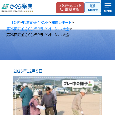
>
>
>
TOP
地域貢献イベント
開催レポート
>
第26回江並さくら杯グラウンドゴルフ大会
第26回江並さくら杯グラウンドゴルフ大会
2025年12月5日