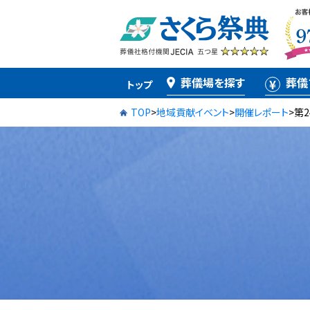
葬儀場を探す
葬儀
トップ
TOP
>
地域貢献イベント
>
開催レポート
>
第