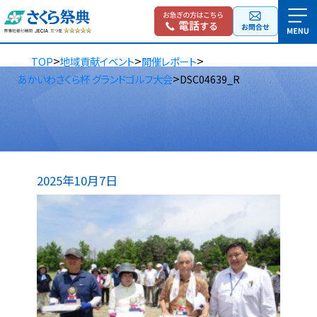
>
>
>
TOP
地域貢献イベント
開催レポート
>
あかいわさくら杯 グランドゴルフ大会
DSC04639_R
2025年10月7日