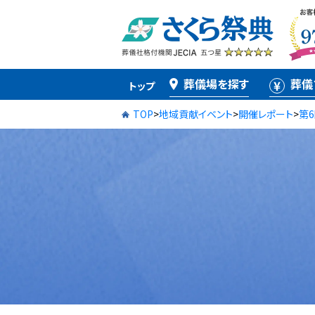
葬儀場を探す
葬儀
トップ
TOP
>
地域貢献イベント
>
開催レポート
>
第