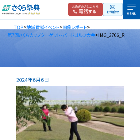
>
>
>
TOP
地域貢献イベント
開催レポート
>
第7回さくらカップターゲット・バードゴルフ大会
IMG_3706_R
2024年6月6日