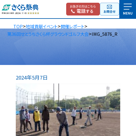
>
>
>
TOP
地域貢献イベント
開催レポート
>
第36回せとうちさくら杯グラウンドゴルフ大会
IMG_5876_R
2024年5月7日