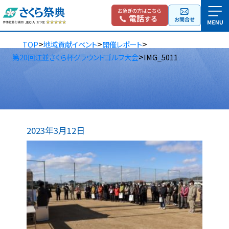
>
>
>
TOP
地域貢献イベント
開催レポート
>
第20回江並さくら杯グラウンドゴルフ大会
IMG_5011
2023年3月12日