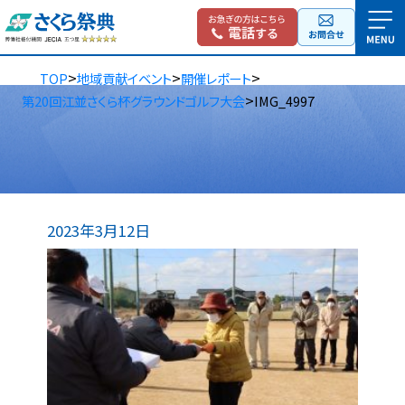
>
>
>
TOP
地域貢献イベント
開催レポート
>
第20回江並さくら杯グラウンドゴルフ大会
IMG_4997
2023年3月12日