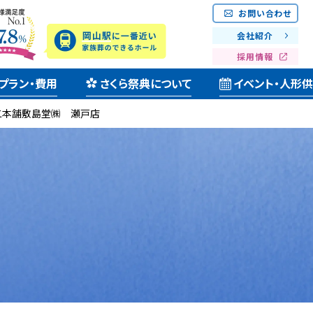
お問い合わせ
会社紹介
採用情報
プラン・費用
さくら祭典について
イベント・人形
二本舗敷島堂㈱ 瀬戸店