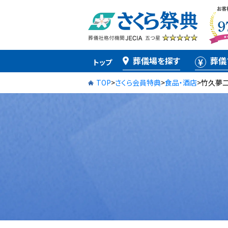
葬儀場を探す
葬儀
トップ
TOP
>
さくら会員特典
>
食品・酒店
>
竹久夢