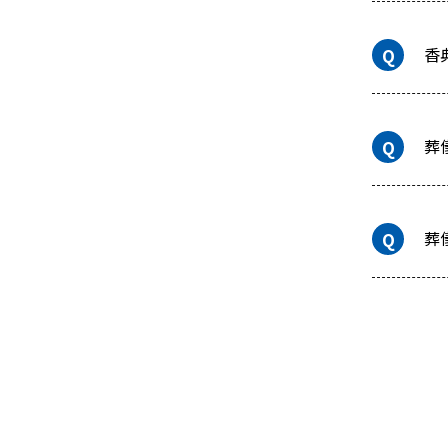
香
葬
葬