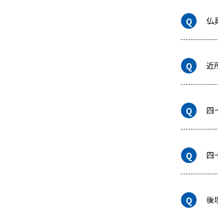
仏
近
四
四
後