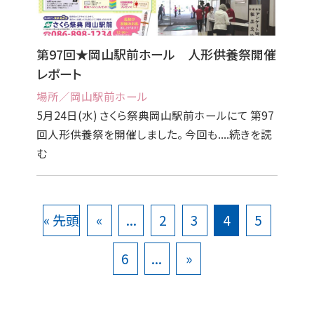
第97回★岡山駅前ホール 人形供養祭開催
レポート
場所／岡山駅前ホール
5月24日(水) さくら祭典岡山駅前ホールにて 第97
回人形供養祭を開催しました。 今回も....続きを読
む
« 先頭
«
...
2
3
4
5
6
...
»