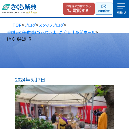
>
>
>
TOP
ブログ
スタッフブログ
>
金剛寺の筆供養に行ってきました＠岡山駅前ホール
IMG_8419_R
2024年5月7日