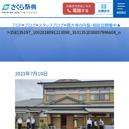
>
>
>
TOP
ブログ
スタッフブログ
西大寺の内覧・相談会開催中★
>
358135197_1002018091213098_3531352030007996604_n
2023年7月10日