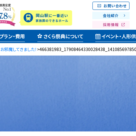
お問い合わせ
会社紹介
採用情報
プラン・費用
さくら祭典について
イベント・人形
お邪魔してきました！
>
466381983_17908464330028438_14108569785