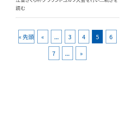
読む
« 先頭
«
...
3
4
5
6
7
...
»